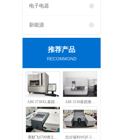
电子电器
新能源
推荐产品
RECOMMOND
ABI 3730XL基因…
ABI 3130基因测…
赛默飞6700傅立…
北分瑞利WQF-5…